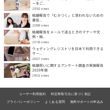
ーをご...
23782 views
結婚報告で「むかつく」と思われないための
7
最低...
21989 views
結婚報告をメールで送るときのマナーや文
8
例・結...
21730 views
ウェディングレジストリを日本で利用できる
9
サー...
20317 views
結婚祝いに関するアンケート調査の実施報告
10
2020年版
19521 views
ユーザー利用規約
特定商取引法に基づく表記
プライバシーポリシー
よくある質問
無料サポートの申込み