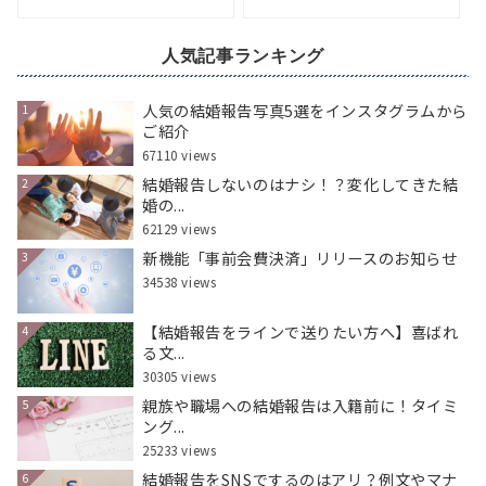
人気記事ランキング
人気の結婚報告写真5選をインスタグラムから
1
ご紹介
67110 views
結婚報告しないのはナシ！？変化してきた結
2
婚の...
62129 views
新機能「事前会費決済」リリースのお知らせ
3
34538 views
【結婚報告をラインで送りたい方へ】喜ばれ
4
る文...
30305 views
親族や職場への結婚報告は入籍前に！タイミ
5
ング...
25233 views
結婚報告をSNSでするのはアリ？例文やマナ
6