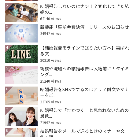
結婚報告しないのはナシ！？変化してきた結
2
婚の...
62140 views
新機能「事前会費決済」リリースのお知らせ
3
34542 views
【結婚報告をラインで送りたい方へ】喜ばれ
4
る文...
30310 views
親族や職場への結婚報告は入籍前に！タイミ
5
ング...
25240 views
結婚報告をSNSでするのはアリ？例文やマナ
6
ーをご...
23785 views
結婚報告で「むかつく」と思われないための
7
最低...
21992 views
結婚報告をメールで送るときのマナーや文
8
例・結...