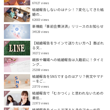
67027 views
結婚報告しないのはナシ！？変化してきた結
2
婚の...
62083 views
新機能「事前会費決済」リリースのお知らせ
3
34528 views
【結婚報告をラインで送りたい方へ】喜ばれ
4
る文...
30272 views
親族や職場への結婚報告は入籍前に！タイミ
5
ング...
25208 views
結婚報告をSNSでするのはアリ？例文やマナ
6
ーをご...
23770 views
結婚報告で「むかつく」と思われないための
7
最低...
21973 views
結婚報告をメールで送るときのマナーや文
8