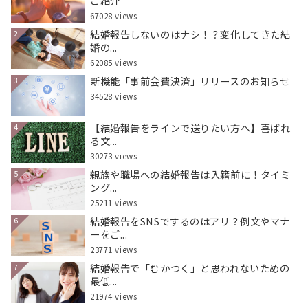
ご紹介
67028 views
結婚報告しないのはナシ！？変化してきた結
2
婚の...
62085 views
新機能「事前会費決済」リリースのお知らせ
3
34528 views
【結婚報告をラインで送りたい方へ】喜ばれ
4
る文...
30273 views
親族や職場への結婚報告は入籍前に！タイミ
5
ング...
25211 views
結婚報告をSNSでするのはアリ？例文やマナ
6
ーをご...
23771 views
結婚報告で「むかつく」と思われないための
7
最低...
21974 views