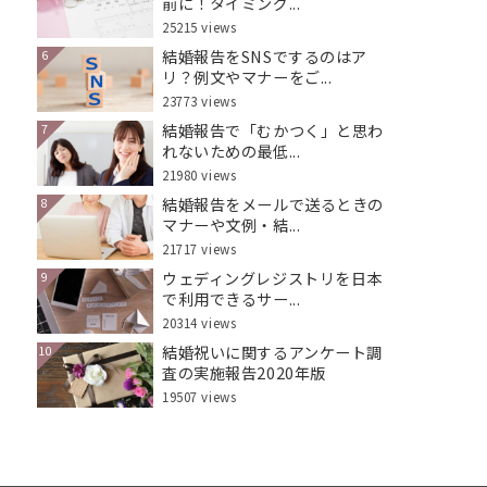
前に！タイミング...
25215 views
結婚報告をSNSでするのはア
6
リ？例文やマナーをご...
23773 views
結婚報告で「むかつく」と思わ
7
れないための最低...
21980 views
結婚報告をメールで送るときの
8
マナーや文例・結...
21717 views
ウェディングレジストリを日本
9
で利用できるサー...
20314 views
結婚祝いに関するアンケート調
10
査の実施報告2020年版
19507 views