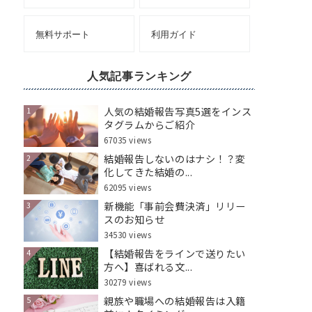
無料サポート
利用ガイド
人気記事ランキング
人気の結婚報告写真5選をインス
1
タグラムからご紹介
67035 views
結婚報告しないのはナシ！？変
2
化してきた結婚の...
62095 views
新機能「事前会費決済」リリー
3
スのお知らせ
34530 views
【結婚報告をラインで送りたい
4
方へ】喜ばれる文...
30279 views
親族や職場への結婚報告は入籍
5