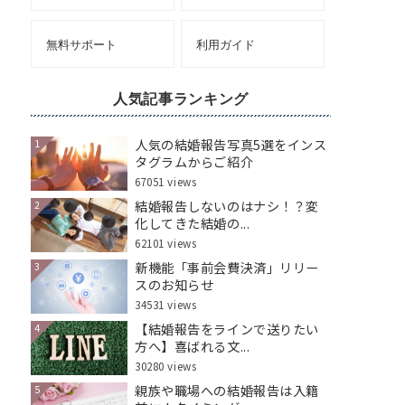
無料サポート
利用ガイド
人気記事ランキング
人気の結婚報告写真5選をインス
1
タグラムからご紹介
67051 views
結婚報告しないのはナシ！？変
2
化してきた結婚の...
62101 views
新機能「事前会費決済」リリー
3
スのお知らせ
34531 views
【結婚報告をラインで送りたい
4
方へ】喜ばれる文...
30280 views
親族や職場への結婚報告は入籍
5