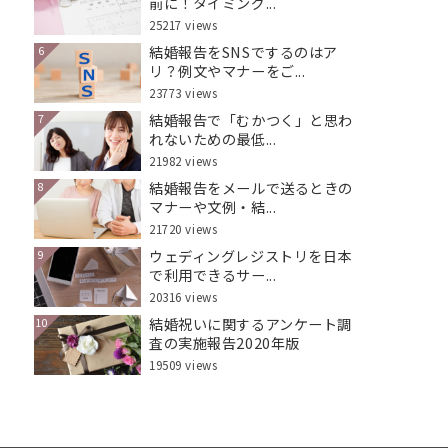
前に！タイミング...
25217 views
結婚報告をSNSでするのはア
6
リ？例文やマナーをご...
23773 views
結婚報告で「むかつく」と思わ
7
れないための最低...
21982 views
結婚報告をメールで送るときの
8
マナーや文例・結...
21720 views
ウェディングレジストリを日本
9
で利用できるサー...
20316 views
結婚祝いに関するアンケート調
10
査の実施報告2020年版
19509 views