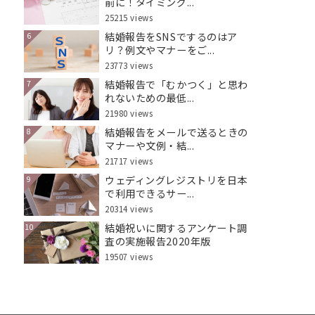
前に！タイミング...
25215 views
結婚報告をSNSでするのはア
6
リ？例文やマナーをご...
23773 views
結婚報告で「むかつく」と思わ
7
れないための最低...
21980 views
結婚報告をメールで送るときの
8
マナーや文例・結...
21717 views
ウェディングレジストリを日本
9
で利用できるサー...
20314 views
結婚祝いに関するアンケート調
10
査の実施報告2020年版
19507 views