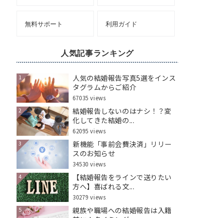
無料サポート
利用ガイド
人気記事ランキング
人気の結婚報告写真5選をインス
1
タグラムからご紹介
67035 views
結婚報告しないのはナシ！？変
2
化してきた結婚の...
62095 views
新機能「事前会費決済」リリー
3
スのお知らせ
34530 views
【結婚報告をラインで送りたい
4
方へ】喜ばれる文...
30279 views
親族や職場への結婚報告は入籍
5