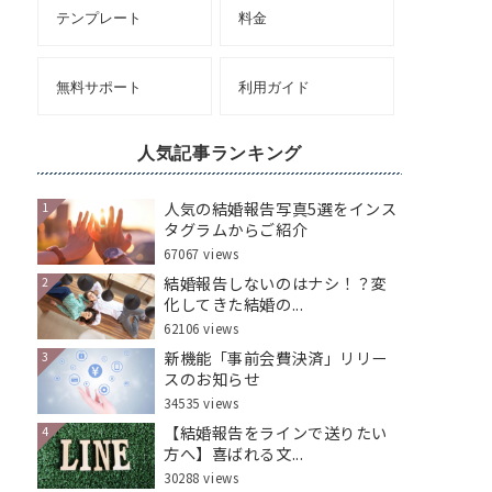
テンプレート
料金
無料サポート
利用ガイド
人気記事ランキング
人気の結婚報告写真5選をインス
1
タグラムからご紹介
67067 views
結婚報告しないのはナシ！？変
2
化してきた結婚の...
62106 views
新機能「事前会費決済」リリー
3
スのお知らせ
34535 views
【結婚報告をラインで送りたい
4
方へ】喜ばれる文...
30288 views