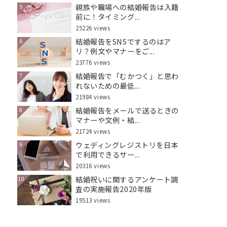
親族や職場への結婚報告は入籍
5
前に！タイミング...
25226 views
結婚報告をSNSでするのはア
6
リ？例文やマナーをご...
23776 views
結婚報告で「むかつく」と思わ
7
れないための最低...
21984 views
結婚報告をメールで送るときの
8
マナーや文例・結...
21724 views
ウェディングレジストリを日本
9
で利用できるサー...
20316 views
結婚祝いに関するアンケート調
10
査の実施報告2020年版
19513 views