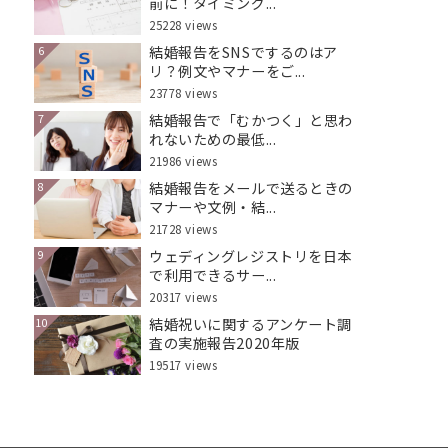
前に！タイミング...
25228 views
結婚報告をSNSでするのはア
6
リ？例文やマナーをご...
23778 views
結婚報告で「むかつく」と思わ
7
れないための最低...
21986 views
結婚報告をメールで送るときの
8
マナーや文例・結...
21728 views
ウェディングレジストリを日本
9
で利用できるサー...
20317 views
結婚祝いに関するアンケート調
10
査の実施報告2020年版
19517 views