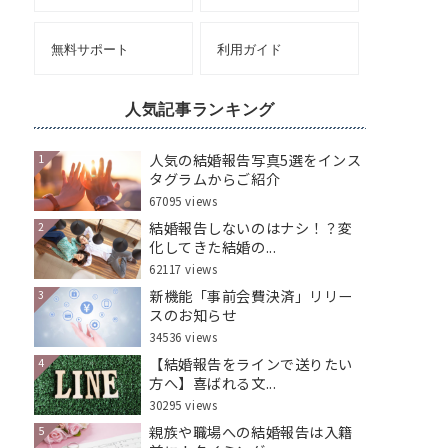
無料サポート
利用ガイド
人気記事ランキング
人気の結婚報告写真5選をインス
1
タグラムからご紹介
67095 views
結婚報告しないのはナシ！？変
2
化してきた結婚の...
62117 views
新機能「事前会費決済」リリー
3
スのお知らせ
34536 views
【結婚報告をラインで送りたい
4
方へ】喜ばれる文...
30295 views
親族や職場への結婚報告は入籍
5